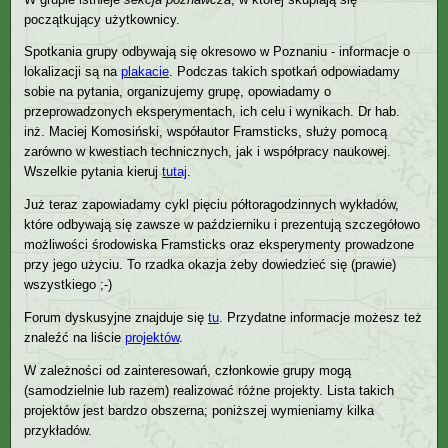
początkujący użytkownicy.
Spotkania grupy odbywają się okresowo w Poznaniu - informacje o
lokalizacji są na
plakacie
. Podczas takich spotkań odpowiadamy
sobie na pytania, organizujemy grupę, opowiadamy o
przeprowadzonych eksperymentach, ich celu i wynikach. Dr hab.
inż. Maciej Komosiński, współautor Framsticks, służy pomocą
zarówno w kwestiach technicznych, jak i współpracy naukowej.
Wszelkie pytania kieruj
tutaj
.
Już teraz zapowiadamy cykl pięciu półtoragodzinnych wykładów,
które odbywają się zawsze w październiku i prezentują szczegółowo
możliwości środowiska Framsticks oraz eksperymenty prowadzone
przy jego użyciu. To rzadka okazja żeby dowiedzieć się (prawie)
wszystkiego ;-)
Forum dyskusyjne znajduje się
tu
. Przydatne informacje możesz też
znaleźć na liście
projektów
.
W zależności od zainteresowań, członkowie grupy mogą
(samodzielnie lub razem) realizować różne projekty. Lista takich
projektów jest bardzo obszerna; poniższej wymieniamy kilka
przykładów.