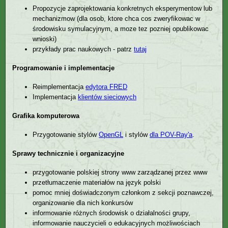
Propozycje zaprojektowania konkretnych eksperymentow lub
mechanizmow (dla osob, ktore chca cos zweryfikowac w
środowisku symulacyjnym, a moze tez pozniej opublikowac
wnioski)
przykłady prac naukowych - patrz
tutaj
Programowanie i implementacje
Reimplementacja
edytora FRED
Implementacja
klientów sieciowych
Grafika komputerowa
Przygotowanie stylów
OpenGL
i stylów
dla POV-Ray'a
.
Sprawy technicznie i organizacyjne
przygotowanie polskiej strony www zarządzanej przez www
przetłumaczenie materiałów na język polski
pomoc mniej doświadczonym członkom z sekcji poznawczej,
organizowanie dla nich konkursów
informowanie różnych środowisk o działalności grupy,
informowanie nauczycieli o edukacyjnych możliwościach