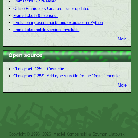
Framsticks 5.2 released!
Online Framsticks Creature Editor updated
Framsticks 5.0 released!
Evolutionary experiments and exercises in Python
Framsticks mobile versions available
More
Open source
Changeset [1359]: Cosmetic
Changeset [1358]: Add type stub file for the "frams" module
More
Copyright © 1996−2026 Maciej Komosinski & Szymon Ulatowski