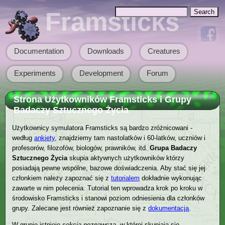
Skip to main content
Search
Framsticks
Search form
Documentation
Downloads
Creatures
Main menu
Experiments
Development
Forum
Strona Użytkowników Framsticks i Grupy
Badaczy Sztucznego Życia
Użytkownicy symulatora Framsticks są bardzo zróżnicowani -
według
ankiety
, znajdziemy tam nastolatków i 60-latków, uczniów i
profesorów, filozofów, biologów, prawników, itd.
Grupa Badaczy
Sztucznego Życia
skupia aktywnych użytkowników którzy
posiadają pewne wspólne, bazowe doświadczenia. Aby stać się jej
członkiem należy zapoznać się z
tutorialem
dokładnie wykonując
zawarte w nim polecenia. Tutorial ten wprowadza krok po kroku w
środowisko Framsticks i stanowi poziom odniesienia dla członków
grupy. Zalecane jest również zapoznanie się z
dokumentacją
.
W grupie istnieje
sekcja poznawcza
, w której skupiają się