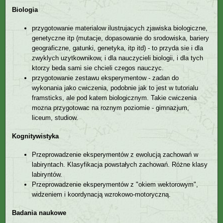
Biologia
przygotowanie materialow ilustrujacych zjawiska biologiczne,
genetyczne itp (mutacje, dopasowanie do srodowiska, bariery
geograficzne, gatunki, genetyka, itp itd) - to przyda sie i dla
zwyklych uzytkownikow, i dla nauczycieli biologii, i dla tych
ktorzy beda sami sie chcieli czegos nauczyc.
przygotowanie zestawu eksperymentow - zadan do
wykonania jako cwiczenia, podobnie jak to jest w tutorialu
framsticks, ale pod katem biologicznym. Takie cwiczenia
mozna przygotowac na roznym poziomie - gimnazjum,
liceum, studiow.
Kognitywistyka
Przeprowadzenie eksperymentów z ewolucją zachowań w
labiryntach. Klasyfikacja powstałych zachowań. Różne klasy
labiryntów.
Przeprowadzenie eksperymentów z "okiem wektorowym",
widzeniem i koordynacją wzrokowo-motoryczną.
Badania naukowe