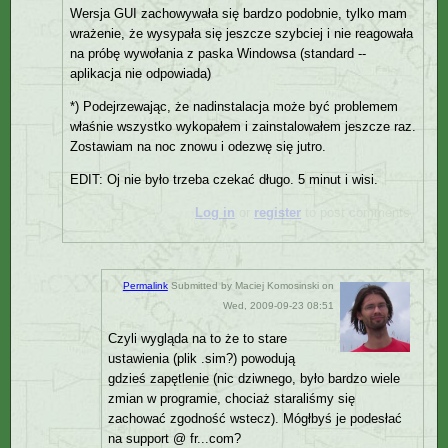
Wersja GUI zachowywała się bardzo podobnie, tylko mam
wrażenie, że wysypała się jeszcze szybciej i nie reagowała
na próbę wywołania z paska Windowsa (standard --
aplikacja nie odpowiada)
*) Podejrzewając, że nadinstalacja może być problemem
właśnie wszystko wykopałem i zainstalowałem jeszcze raz.
Zostawiam na noc znowu i odezwę się jutro.
EDIT: Oj nie było trzeba czekać długo. 5 minut i wisi.
Log in
or
register
to post comments
Permalink
Submitted by
Maciej Komosinski
on
Wed, 2009-09-23 08:51
Czyli wygląda na to że to stare
ustawienia (plik .sim?) powodują
gdzieś zapętlenie (nic dziwnego, było bardzo wiele
zmian w programie, chociaż staraliśmy się
zachować zgodność wstecz). Mógłbyś je podesłać
na support @ fr...com?