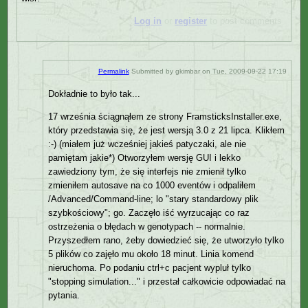
Log in
or
register
to post comments
Permalink
Submitted by
gkimbar
on Tue, 2009-09-22 17:19
Dokładnie to było tak...
17 września ściągnąłem ze strony FramsticksInstaller.exe,
który przedstawia się, że jest wersją 3.0 z 21 lipca. Klikłem
:-) (miałem już wcześniej jakieś patyczaki, ale nie
pamiętam jakie*) Otworzyłem wersję GUI i lekko
zawiedziony tym, że się interfejs nie zmienił tylko
zmieniłem autosave na co 1000 eventów i odpaliłem
/Advanced/Command-line; lo "stary standardowy plik
szybkościowy"; go. Zaczęło iść wyrzucając co raz
ostrzeżenia o błędach w genotypach -- normalnie.
Przyszedłem rano, żeby dowiedzieć się, że utworzyło tylko
5 plików co zajęło mu około 18 minut. Linia komend
nieruchoma. Po podaniu ctrl+c pacjent wypluł tylko
"stopping simulation..." i przestał całkowicie odpowiadać na
pytania.