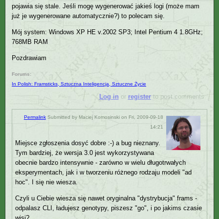
pojawia się stale. Jeśli mogę wygenerować jakieś logi (może mam
już je wygenerowane automatycznie?) to polecam się.
Mój system: Windows XP HE v.2002 SP3; Intel Pentium 4 1.8GHz;
768MB RAM
Pozdrawiam
Forums:
In Polish: Framsticks, Sztuczna Inteligencja, Sztuczne Życie
Log in
or
register
to post comments
Permalink
Submitted by
Maciej Komosinski
on Fri, 2009-09-18
14:21
Miejsce zgłoszenia dosyć dobre :-) a bug nieznany.
Tym bardziej, że wersja 3.0 jest wykorzystywana
obecnie bardzo intensywnie - zarówno w wielu długotrwałych
eksperymentach, jak i w tworzeniu różnego rodzaju modeli "ad
hoc". I się nie wiesza.
Czyli u Ciebie wiesza się nawet oryginalna "dystrybucja" frams -
odpalasz CLI, ładujesz genotypy, piszesz "go", i po jakims czasie
wisi?