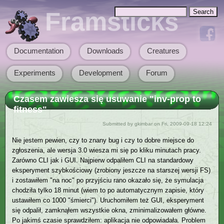
Skip to main content
Search
Framsticks
Search form
Documentation
Downloads
Creatures
Main menu
Experiments
Development
Forum
Czasem zawiesza się usuwanie "inv-prop to
fitness"
Submitted by
gkimbar
on Fri, 2009-09-18 12:24
Nie jestem pewien, czy to znany bug i czy to dobre miejsce do
zgłoszenia, ale wersja 3.0 wiesza mi się po kliku minutach pracy.
Zarówno CLI jak i GUI. Najpierw odpaliłem CLI na standardowy
eksperyment szybkościowy (zrobiony jeszcze na starszej wersji FS)
i zostawiłem "na noc" po przyjściu rano okazało się, że symulacja
chodziła tylko 18 minut (wiem to po automatycznym zapisie, który
ustawiłem co 1000 "śmierci"). Uruchomiłem też GUI, eksperyment
się odpalił, zamknąłem wszystkie okna, zminimalizowałem główne.
Po jakimś czasie sprawdziłem: aplikacja nie odpowiadała. Problem