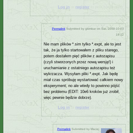
Log in
or
register
to post comments
Permalink
Submitted by
gkimbar
on Sat, 2009-10-03
18:12
Nie mam plików *.sim tylko *.expt, ale to jest
tak, że ja tylko startowałem z pliku starego,
potem dostałem pięć plików z autozapisu
(czyli stworzonych przez nową wersję!) i
uruchamianie z ostatniego autozapisu też
wykrzacza. Wysyłam pliki *.expt. Jak będę
miał czas spróbuję wystartować całkiem nowy
eksperyment, no ale wtedy to powinno pójść
bez problemu (EDIT: 10e6 kroków już zrobił,
więc pewnie będzie dobrze).
Log in
or
register
to post comments
Permalink
Submitted by
Maciej