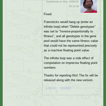
Komosinski
on Mon, 2009-10-
05 22:30
Fixed.
Framsticks would hang up (enter an
infinite loop) when "Delete genotypes"
was set to "Inverse-proportionally to
fitness", and all genotypes in the gene
pool would have the same fitness value
that could not be represented precisely
as a machine floating point value.
The infinite loop was a side effect of
computation on imprecise floating point
numbers.
Thanks for reporting this! The fix will be
released along with the new version.
Log in
or
register
to post comments