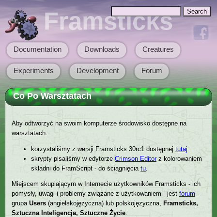
Skip to main content
Search
Framsticks
Search form
Documentation
Downloads
Creatures
Main menu
Experiments
Development
Forum
Co Po Warsztatach
Aby odtworzyć na swoim komputerze środowisko dostępne na
warsztatach:
korzystaliśmy z wersji Framsticks 30rc1 dostępnej
tutaj
skrypty pisaliśmy w edytorze
Crimson Editor
z kolorowaniem
składni do FramScript - do ściągnięcia
tu
.
Miejscem skupiającym w Internecie użytkowników Framsticks - ich
pomysły, uwagi i problemy związane z użytkowaniem - jest
forum
-
grupa
Users
(angielskojęzyczna) lub polskojęzyczna,
Framsticks,
Sztuczna Inteligencja, Sztuczne Życie
.