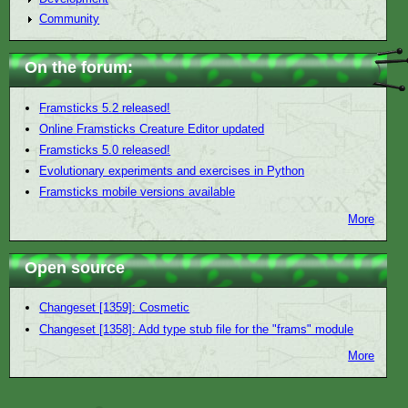
Community
On the forum:
Framsticks 5.2 released!
Online Framsticks Creature Editor updated
Framsticks 5.0 released!
Evolutionary experiments and exercises in Python
Framsticks mobile versions available
More
Open source
Changeset [1359]: Cosmetic
Changeset [1358]: Add type stub file for the "frams" module
More